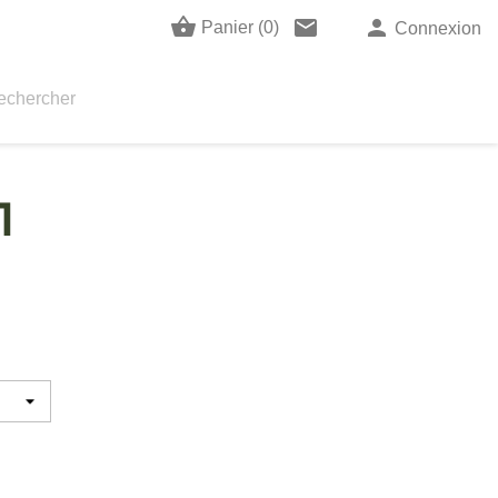
shopping_basket
email
person
Panier
(0)
Connexion
1