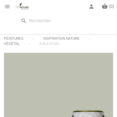
shopping_basket

person
(0)
search
PEINTURES
INSPIRATION NATURE
VÉGÉTAL
KOLA N°106