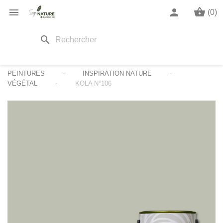
shopping_basket

person
(0)
search
PEINTURES
INSPIRATION NATURE
VÉGÉTAL
KOLA N°106