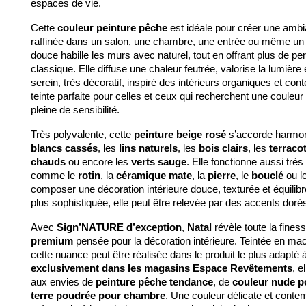
espaces de vie.
Cette 
couleur peinture pêche
 est idéale pour créer une ambi
raffinée dans un salon, une chambre, une entrée ou même un b
douce habille les murs avec naturel, tout en offrant plus de per
classique. Elle diffuse une chaleur feutrée, valorise la lumière e
serein, très décoratif, inspiré des intérieurs organiques et con
teinte parfaite pour celles et ceux qui recherchent une couleur ac
pleine de sensibilité.
Très polyvalente, cette 
peinture beige rosé
blancs cassés
, les 
lins naturels
, les 
bois clairs
, les 
terraco
chauds
 ou encore les 
verts sauge
. Elle fonctionne aussi trè
comme le 
rotin
, la 
céramique mate
, la 
pierre
, le 
bouclé
 ou l
composer une décoration intérieure douce, texturée et équili
plus sophistiquée, elle peut être relevée par des accents doré
Avec 
Sign’NATURE d’exception
, 
Natal
 révèle toute la fines
premium
 pensée pour la décoration intérieure. Teintée en ma
exclusivement dans les magasins Espace Revêtements
, e
aux envies de 
peinture pêche tendance
, de 
couleur nude p
terre poudrée pour chambre
. Une couleur délicate et contem