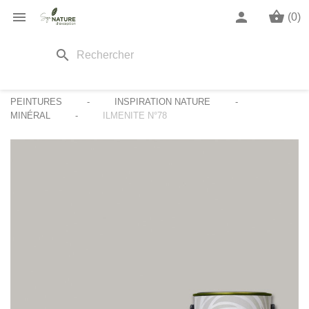
shopping_basket

person
(0)
search
PEINTURES
INSPIRATION NATURE
MINÉRAL
ILMENITE N°78