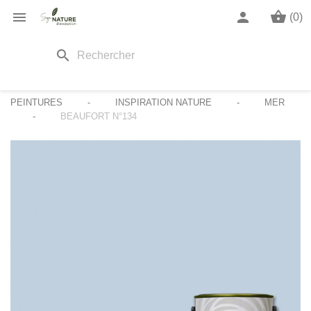
shopping_basket

person
(0)
search
PEINTURES
INSPIRATION NATURE
MER
BEAUFORT N°134