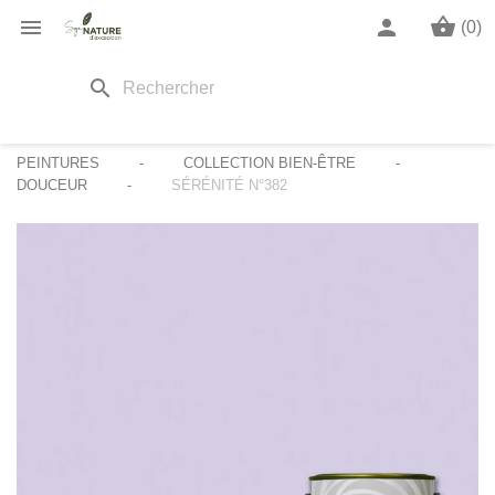
shopping_basket

person
(0)
search
PEINTURES
COLLECTION BIEN-ÊTRE
DOUCEUR
SÉRÉNITÉ N°382