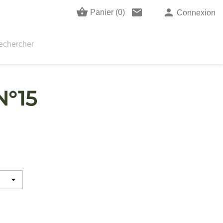
shopping_basket
email
person
Panier
(0)
Connexion
N°15